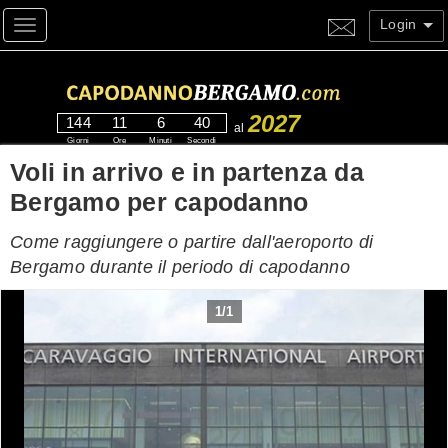
Login
Toggle navigation
2027
144
11
6
39
al
Giorni
Ore
Minuti
Secondi
Voli in arrivo e in partenza da
Bergamo per capodanno
Come raggiungere o partire dall'aeroporto di
Bergamo durante il periodo di capodanno
1
/
1