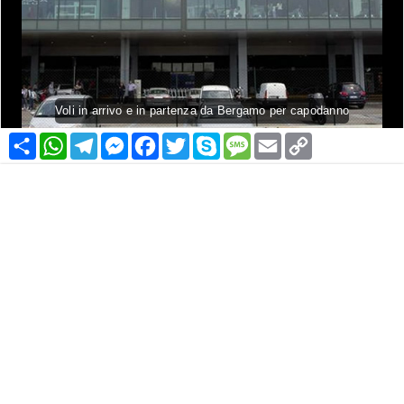
Voli in arrivo e in partenza da Bergamo per capodanno
Condividi
WhatsApp
Telegram
Messenger
Facebook
Twitter
Skype
Message
Email
Copy
Link