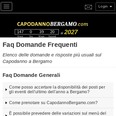
Login
Toggle navigation
2027
147
0
39
20
al
Giorni
Ore
Minuti
Secondi
Faq Domande Frequenti
Elenco delle domande e risposte più usuali sul
Capodanno a Bergamo
Faq Domande Generali
Come posso accertare la disponibilità dei posti per
gli eventi dell'ultimo dell'anno a Bergamo?
Come prenotare su CapodannoBergamo.com?
Nella pagina web delle singole offerte, dove è abilitata la
prenotazione online, è possibile controllare la disponibilità
accanto agli importi delle modalità di partecipazione. Dove è
È possibile prevedere delle variazioni sul menù del
Per prenotare un evento di capodanno tramite il portale