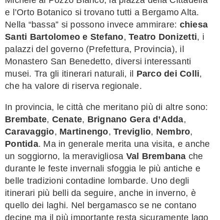
e l’Orto Botanico si trovano tutti a Bergamo Alta.
Nella “bassa” si possono invece ammirare:
chiesa
Santi Bartolomeo e Stefano
,
Teatro Donizetti
, i
palazzi del governo (Prefettura, Provincia), il
Monastero San Benedetto, diversi interessanti
musei. Tra gli itinerari naturali, il
Parco dei Colli
,
che ha valore di riserva regionale.
In provincia, le città che meritano più di altre sono:
Brembate
,
Cenate
,
Brignano Gera d’Adda
,
Caravaggio
,
Martinengo
,
Treviglio
,
Nembro
,
Pontida
. Ma in generale merita una visita, e anche
un soggiorno, la meravigliosa
Val Brembana
che
durante le feste invernali sfoggia le più antiche e
belle tradizioni contadine lombarde. Uno degli
itinerari più belli da seguire, anche in inverno, è
quello dei laghi. Nel bergamasco se ne contano
decine ma il più importante resta sicuramente lago