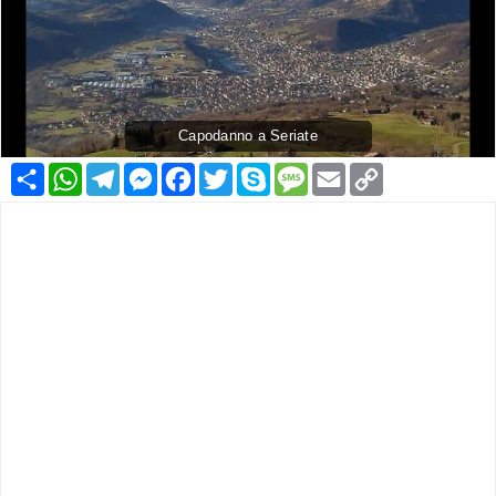
Capodanno a Seriate
Condividi
WhatsApp
Telegram
Messenger
Facebook
Twitter
Skype
Message
Email
Copy
Link