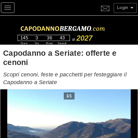
Login
Toggle navigation
2027
145
3
36
42
al
Giorni
Ore
Minuti
Secondi
Capodanno a Seriate: offerte e
cenoni
Scopri cenoni, feste e pacchetti per festeggiare il
Capodanno a Seriate
1
/
1