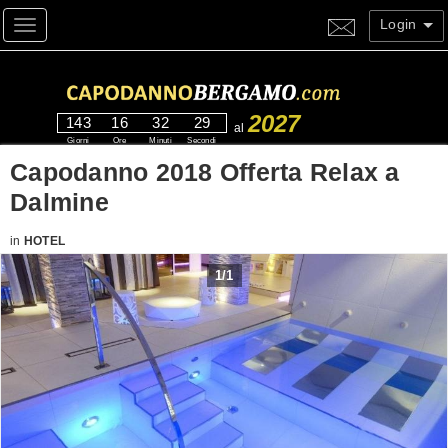
Login
Toggle navigation
2027
143
16
32
29
al
Giorni
Ore
Minuti
Secondi
Capodanno 2018 Offerta Relax a
Dalmine
in
HOTEL
1
/
1