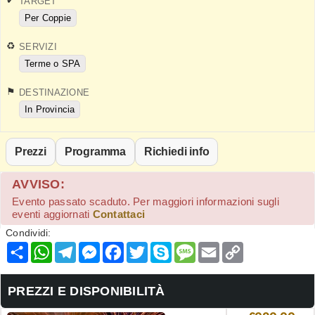
TARGET
Per Coppie
SERVIZI
Terme o SPA
DESTINAZIONE
In Provincia
Prezzi
Programma
Richiedi info
AVVISO:
Evento passato scaduto. Per maggiori informazioni sugli
eventi aggiornati
Contattaci
Condividi:
Condividi
WhatsApp
Telegram
Messenger
Facebook
Twitter
Skype
Message
Email
Copy
Link
PREZZI E DISPONIBILITÀ