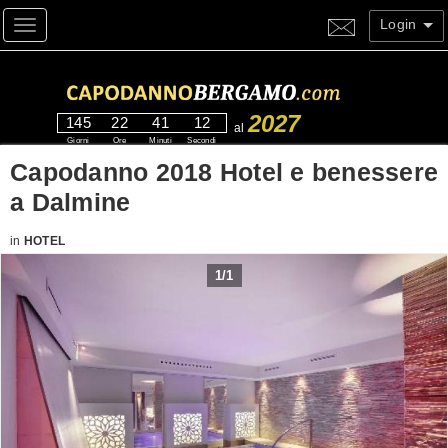
Login
Toggle navigation
2027
145
22
41
12
al
Giorni
Ore
Minuti
Secondi
Capodanno 2018 Hotel e benessere
a Dalmine
in
HOTEL
1
/
1