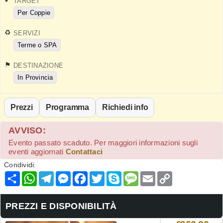
TARGET
Per Coppie
SERVIZI
Terme o SPA
DESTINAZIONE
In Provincia
Prezzi
Programma
Richiedi info
AVVISO:
Evento passato scaduto. Per maggiori informazioni sugli
eventi aggiornati
Contattaci
Condividi:
Condividi
WhatsApp
Telegram
Messenger
Facebook
Twitter
Skype
Message
Email
Copy
Link
PREZZI E DISPONIBILITÀ