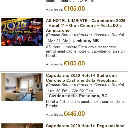
solito affidatevi all’AS Hotel ...
€105.00
A partire da
AS HOTEL LIMBIATE - Capodanno 2026
- Hotel 4* + Gran Cenone + Festa DJ e
Animazione
(Cenone Serata e Pernotto, Cenone e Serata)
Limbiate
,
MB
Mer 31 Dic
AS Hotel Limbiate Fiera dove trascorrere
un'indimenticabile notte di capodanno! Design
Hotel ...
€105.00
A partire da
Capodanno 2020 Hotel 4 Stelle con
Cenone a Castione della Presolana
(Cenone Serata e Pernotto, Cenone e Serata)
Lun 30 Dic - Gio 02 Gen
Castione della Presolana
,
BG
Hotel a 4 Stelle alla pineta nella cornice delle
Prealpi ...
€445.00
A partire da
Capodanno 2020 Hotel e Degustazione