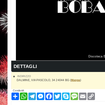
Discoteca B
DETTAGLI
INDIRIZZO
DALMINE
,
VIA PASCOLO, 34
24044
BG
(
Mappa
)
Condividi:
Condividi
WhatsApp
Telegram
Messenger
Facebook
Twitter
Skype
Message
Email
Copy
Link