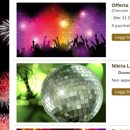
Offerta
(Cenone S
Mer 31 D
Il pacche
Leggi D
Nikita 
Grume
Non appena
Leggi D