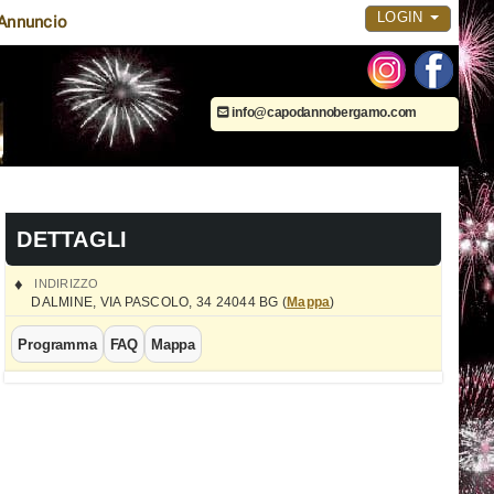
LOGIN
Annuncio
info@capodannobergamo.com
DETTAGLI
INDIRIZZO
DALMINE
,
VIA PASCOLO, 34
24044
BG
(
Mappa
)
Programma
FAQ
Mappa