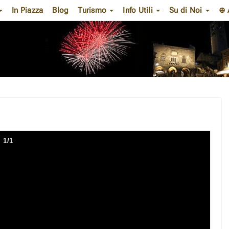
In Piazza
Blog
Turismo
Info Utili
Su di Noi
⊕ 
1
/
1