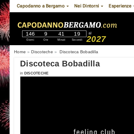
Capodanno a Bergamo
Nei Dintorni
Esperienze
146
9
41
18
al
2027
Giorni
Ore
Minuti
Secondi
Home
Discoteche
Discoteca Bobadilla
Discoteca Bobadilla
in
DISCOTECHE